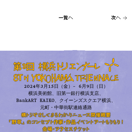
一覧へ
次へ
2024年3月15日（金）– 6月9日（日）
横浜美術館、旧第一銀行横浜支店、
BankART KAIKO、
クイーンズスクエア横浜、
元町・中華街駅連絡通路
横トリやさしくまるわかり
ニュース
開催概要
「野草」のコンセプト
作家・作品
イベント
アートもりもり！
会場・アクセス
チケット