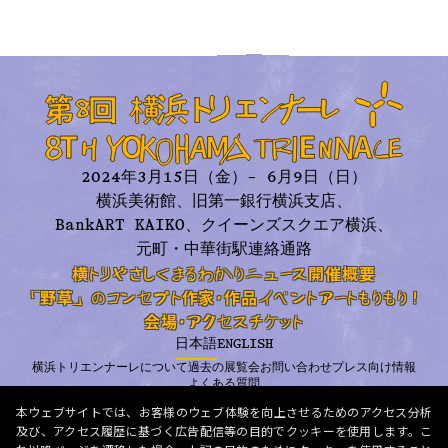
2024年3月15日（金）– 6月9日（日）
横浜美術館、旧第一銀行横浜支店、
BankART KAIKO、
クイーンズスクエア横浜、
元町・中華街駅連絡通路
横トリやさしくまるわかり
ニュース
開催概要
「野草」のコンセプト
作家・作品
イベント
アートもりもり！
会場・アクセス
チケット
日本語
ENGLISH
横浜トリエンナーレについて
過去の展覧会
お問い合わせ
プレス向け情報
よくある質問
プライバシーポリシー
利用規約
メールニュース
本ウェブサイトでは、お客様のウェブ体験を向上させるためのアクセス分析
及び、アクセス履歴に基づく広告配信等の目的でクッキーを使用します。こ
© 2026 Organizing Committee for Yokohama Triennale. All Rights Reserved.