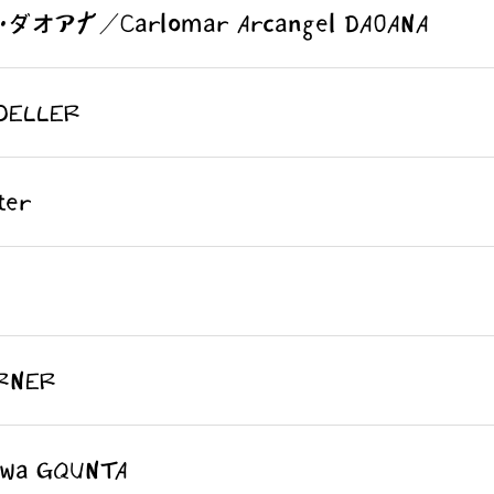
アナ／Carlomar Arcangel DAOANA
DELLER
er
RNER
a GQUNTA