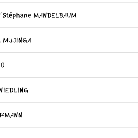
éphane MANDELBAUM
MUJINGA
O
IEDLING
RMANN