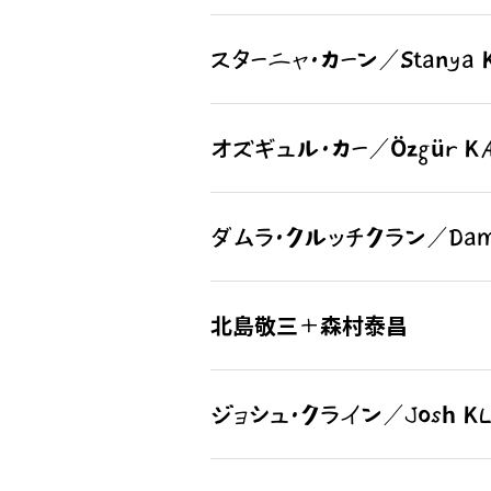
スターニャ・カーン／Stanya 
オズギュル・カー／Özgür K
ダムラ・クルッチクラン／Damla
北島敬三＋森村泰昌
ジョシュ・クライン／Josh KL