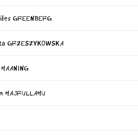
es GREENBERG
 GRZESZYKOWSKA
HAANING
HAJRULLAHU