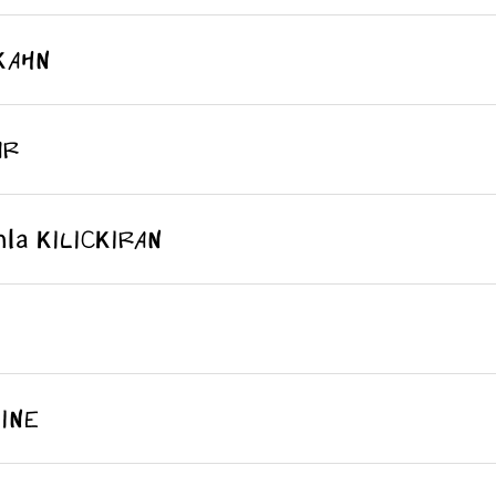
KAHN
AR
 KILICKIRAN
INE