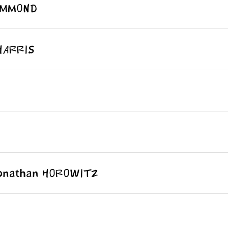
MMOND
ARRIS
than HOROWITZ