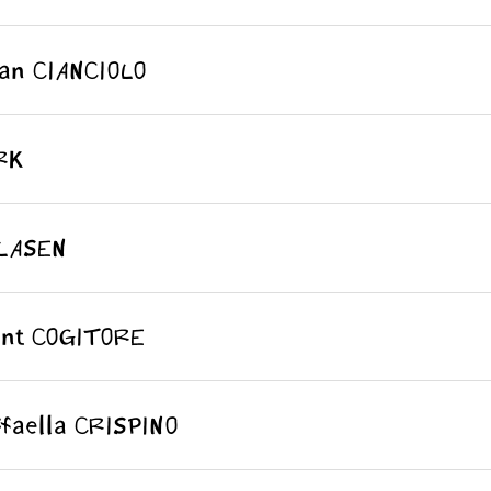
 CIANCIOLO
RK
LASEN
t COGITORE
ella CRISPINO