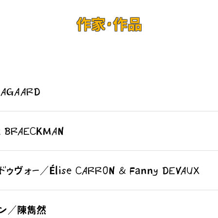
作家・作品
AGAARD
BRAECKMAN
ォー／Élise CARRON & Fanny DEVAUX
ャン／陳雋然