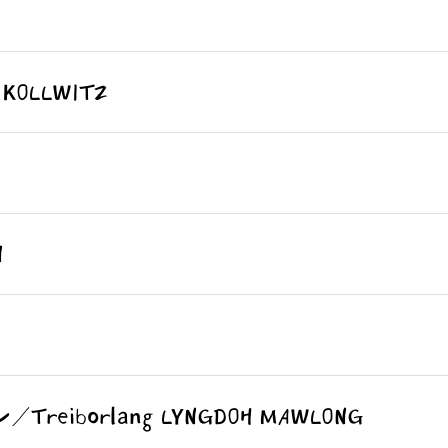
KOLLWITZ
N
reiborlang LYNGDOH MAWLONG