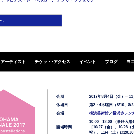
ー、トビアス・レーベルガー、 アンリ・サラ＆リク
へ
アーティスト
チケット･アクセス
イベント
ブログ
ヨ
会期
2017年8月4日（金）─ 1
休場日
第2・4木曜日（8/10、8/24
会場
横浜美術館
／
横浜赤レン
10:00 - 18:00 （最終入場
開場時間
［10/27（金）、10/28
祝）、11/4（土）は20: